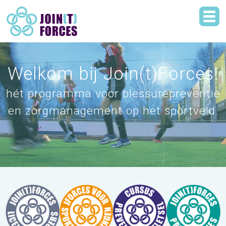
Welkom bij Join(t)Forces!
hét programma voor blessurepreventie
en zorgmanagement op het sportveld.